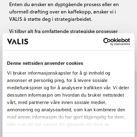
Enten du ønsker en dyptgående prosess eller en
uformell drøfting over en kaffekopp, ønsker vi i
VALIS å støtte deg i strategiarbeidet.
Vi tilbyr alt fra omfattende strategiske prosesser
med dypdykk i bedriftens muligheter og
utfordringer, til mer uformelle samtaler som kan gi
ny innsikt og ideer for videre utvikling.
Denne nettsiden anvender cookies
Vi bruker informasjonskapsler for å gi innhold og
annonser et personlig preg, for å levere sosiale
mediefunksjoner og for å analysere trafikken vår. Vi deler
dessuten informasjon om hvordan du bruker nettstedet
vårt, med partnerne våre innen sosiale medier,
annonsering og analysearbeid, som kan kombinere den
med annen informasjon du har gjort tilgjengelig for dem,
eller som de har samlet inn gjennom din bruk av
tjenestene deres.