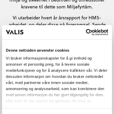
kravene til dette som Miljøfyrtårn.
Vi utarbeider hvert år årsrapport for HMS-
arbeidet, og deler disse på forespørsel. Sende
en e-post til
post@valis.no
dersom du ønsker
dette tilsendt.
Denne nettsiden anvender cookies
Vi bruker informasjonskapsler for å gi innhold og
annonser et personlig preg, for å levere sosiale
mediefunksjoner og for å analysere trafikken vår. Vi deler
dessuten informasjon om hvordan du bruker nettstedet
vårt, med partnerne våre innen sosiale medier,
annonsering og analysearbeid, som kan kombinere den
med annen informasjon du har gjort tilgjengelig for dem,
eller som de har samlet inn gjennom din bruk av
tjenestene deres.